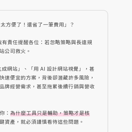
是太方便了！還省了一筆費用」？
，我有責任提醒各位：若忽略策略與長遠規
站公司救火。
生成網站」、「用 AI 設計網站視覺」，甚
快速便宜的方案，背後卻潛藏許多風險，
品牌經營需求，甚至拖累後續行銷與營收
你：
為什麼工具只是輔助，策略才是核
鍵資產，就必須謹慎看待這些問題。