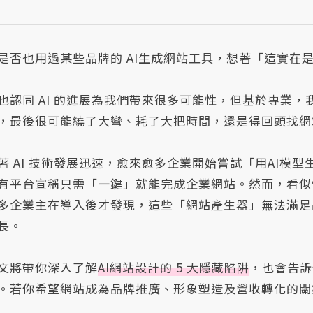
是否也用過某些品牌的 AI生成網站工具，想著「這實在
也認同 AI 的進展為我們帶來很多可能性，但基於專業
，最後很可能繞了大彎、耗了大把時間，還是得回頭找網
著 AI 技術發展迅速，愈來愈多企業開始嘗試「用AI模型
有平台宣稱只需「一鍵」就能完成企業網站。然而，看似
多企業主在導入後才發現，這些「網站產生器」無法滿足
長。
文將帶你深入了解
AI網站設計的 5 大隱藏陷阱
，也會告訴
。若你希望網站成為品牌推廣、形象塑造及營收轉化的關