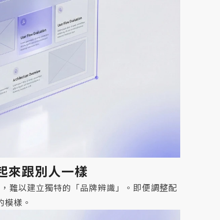
看起來跟別人一樣
相似，難以建立獨特的「品牌辨識」。即便調整配
的模樣。