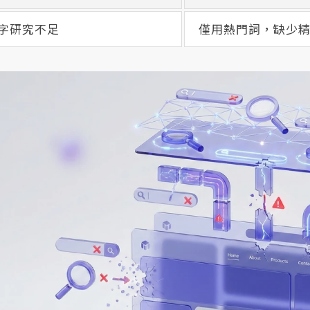
字研究不足
僅用熱門詞，缺少