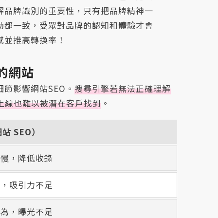
解品牌識別的重要性，只有把品牌精神一
動都一致，受眾對品牌的認知和體驗才會
感並推高轉換率！
的網站
節影響網站SEO。
搜尋引擎若無法正確理解
上線也難以被潛在客戶找到
。
站 SEO）
度慢，降低收錄
字，吸引力不足
行為，曝光不足