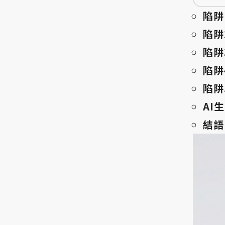
陷阱
陷阱
陷阱
陷阱
陷阱
AI
結語