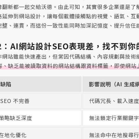
牌翻新都一起交給沃德。由此可知，其實很多企業還是了
路延伸到網站設計，讓每個載體接觸點的視覺、語氣、互
完整、連貫，而這份一致性能同時加深記憶度、提升信任
2：AI網站設計SEO表現差，找不到你
製作網站雖能快速產出，但常因代碼結構、內容規劃與技術細
容、缺乏能被讀取資料的網站結構跟資料標籤，即使網站
 缺陷
影響說明（AI 生成網
 SEO 不完善
代碼冗長、載入速
策略缺乏深度
無法鎖定行業關鍵
在地化優化
無法命中在地搜尋