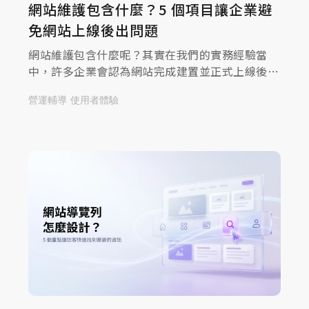
網站維護包含什麼？5 個項目讓企業避
免網站上線後出問題
網站維護包含什麼呢？其實在我們的實務經驗當
中，許多企業會認為網站完成建置並正式上線後，
便代表專案告一段落。然而，網站真正的價值來自
營運輔導
使用者體驗
於後續的穩定營運與持續維護。無論是主機與網域
管理、SSL憑證更新、系統版本維護、網站備份，
或是資安防護與內容更新，都屬於網站維護的重要
範疇。 因此，網站維護不僅是確保網站穩定運作
的基礎工作，更關係到資訊安全、使用者體驗與品
牌形象。本文將從網站維護的重要性、常見維護項
目，到企業最關心的網站維護費用與規劃方式，帶
您全面了解網站維運管理的核心觀念。