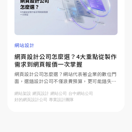
網站設計
網頁設計公司怎麼選？4大重點從製作
需求到網頁報價一次掌握
網頁設計公司怎麼選？網站代表著企業的數位門
面，選錯設計公司不僅浪費預算，更可能錯失商
機！面對琳瑯滿目的廠商，本篇指南略過繁瑣理
網站架設
網頁設計
網站公司
台中網站公司
論，直接聚焦挑選網頁設計公司的4大重點，從
好的網頁設計公司
專業設計團隊
需求盤點、建置流程、報價結構到篩選標準一次
解析，助您快速做出正確決策，打造能獲利的優
質官網。