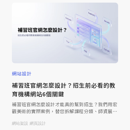
網站設計
補習班官網怎麼設計？招生前必看的教
育機構網站6個關鍵
補習班官網怎麼設計才能真的幫到招生？我們用宏
觀美術的實際案例，替您拆解課程分類、師資展
示、榜單呈現與諮詢動線的規劃重點，附家長常見
網站架設
網頁設計
問題整理。立即閱讀本文。