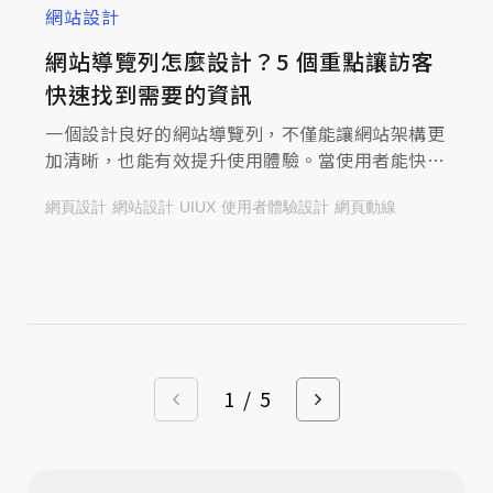
網站設計
網站導覽列怎麼設計？5 個重點讓訪客
快速找到需要的資訊
一個設計良好的網站導覽列，不僅能讓網站架構更
加清晰，也能有效提升使用體驗。當使用者能快速
找到需要的資訊時，停留時間與互動率往往也會提
網頁設計
網站設計
UIUX
使用者體驗設計
網頁動線
高，進而降低跳出率，增加詢問、購買或轉換的機
會。同時，清楚的導覽層級也有助於搜尋引擎理解
網站結構，對SEO搜尋排名具有正面幫助。接下
來，本文將帶您深入了解網站導覽列的功能、常見
類型，以及規劃時需要注意的重點。
1
/
5