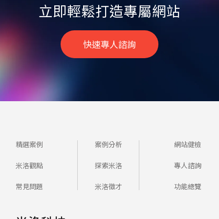
立即輕鬆打造專屬網站
快速專人諮詢
精選案例
案例分析
網站健檢
米洛觀點
探索米洛
專人諮詢
常見問題
米洛徵才
功能總覽