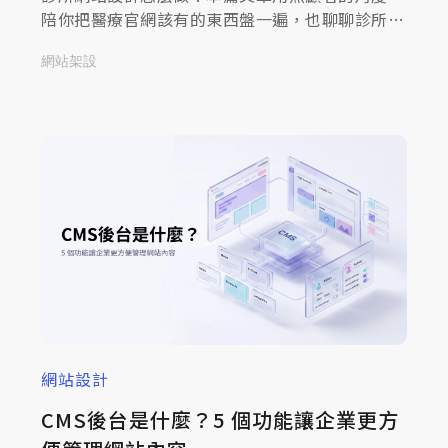
陪你把醫療官網該有的東西盤一遍，也聊聊診所
SEO怎麼跟網站設計融在一起。不談太艱深的技
網站架設
術，只談怎麼讓病患安心。
網站設計
CMS後台是什麼？5 個功能讓企業更方