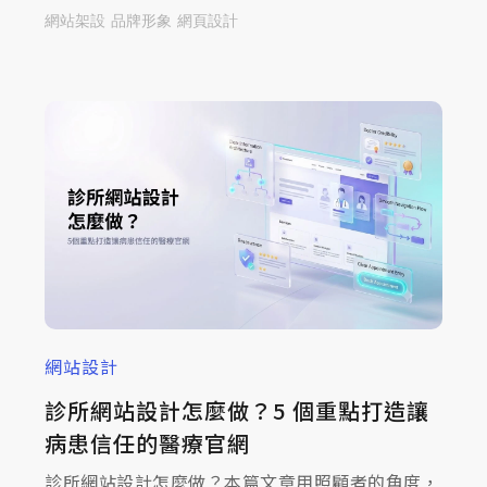
顧客一眼看懂，順序抓對了，網站才留得住上門的
網站架設
品牌形象
網頁設計
客人！接下來，我們從以下3個層面出發，一起來
看設計一個餐廳網站需要注意的方向。
網站設計
診所網站設計怎麼做？5 個重點打造讓
病患信任的醫療官網
診所網站設計怎麼做？本篇文章用照顧者的角度，