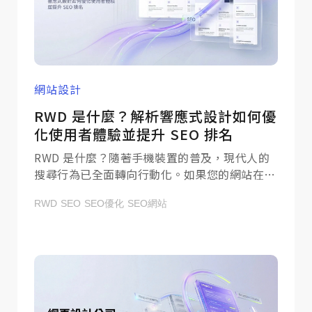
網站設計
RWD 是什麼？解析響應式設計如何優
化使用者體驗並提升 SEO 排名
RWD 是什麼？隨著手機裝置的普及，現代人的
搜尋行為已全面轉向行動化。如果您的網站在手
機上還需要兩指縮放、文字小如螞蟻，潛在客戶
RWD
SEO
SEO優化
SEO網站
往往在一秒內就會跳出頁面，轉向競爭對手。
RWD 響應式網頁設計就是為了解決這個痛點，
本篇文章將帶您深入拆解 RWD 的技術原理，並
解析為何它是影響 SEO 網站排名的決定性因
素，助您打造專業的品牌數位門面！