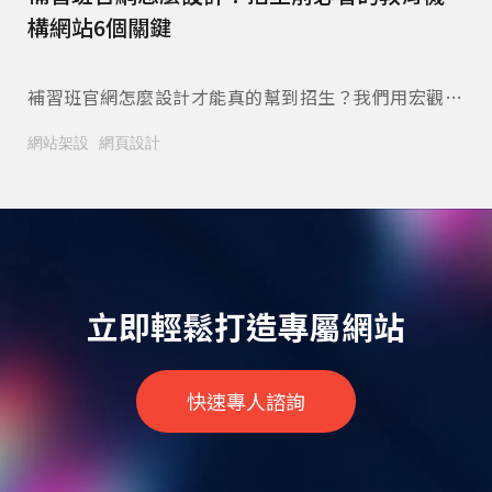
構網站6個關鍵
冤
陪你
補習班官網怎麼設計才能真的幫到招生？我們用宏觀美
餐
麼跟
術的實際案例，替您拆解課程分類、師資展示、榜單呈
是
網站架設
網頁設計
網
讓病
現與諮詢動線的規劃重點，附家長常見問題整理。立即
看
閱讀本文。
來
網
立即輕鬆打造專屬網站
快速專人諮詢