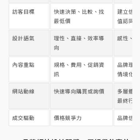
訪客目標
快速決策、比較、找
建立信任
最低價
值認同
設計語氣
理性、直接、效率導
感性、故
向
內容重點
規格、費用、促銷資
品牌理念
訊
情境化引
網站動線
快速導向購買或詢價
多層體驗
最終行動
成交驅動
價格競爭力
品牌信任