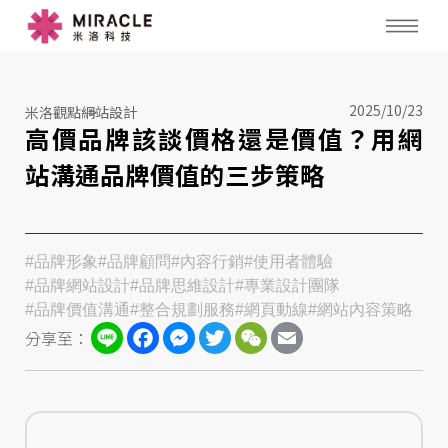
2025/10/23
米洛觀點
網站設計
高價品牌該談價格還是價值？用網
站溝通品牌價值的三步策略
#品牌形象
#品牌顧問
#內容行銷
#使用者體驗
#品牌網站設計
#品牌思維設計
#專業設計團隊
#品牌價值溝通
#整合規劃服務
#網頁動線
#網站內容策略
Line
Facebook
Messenger
Twitter
WeChat
Email
分享至：