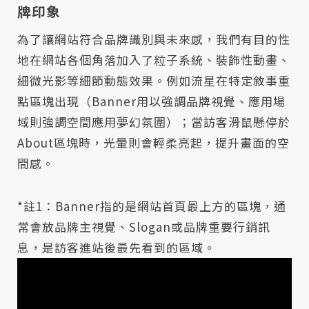
牌印象
為了讓網站符合品牌識別與未來感，我們有目的性
地在網站各個角落加入了粒子系統、裝飾性動畫、
細微光影等細節動態效果。例如流星在特定敘事重
點區塊出現（Banner用以強調品牌視覺、應用場
域則強調空間應用夢幻氛圍）；當訪客滑鼠懸停於
About區塊時，光暈則會輕柔亮起，提升畫面的空
間感。
*註1：Banner指的是網站首頁最上方的區塊，通
常會放品牌主視覺、Slogan或品牌重要行銷訊
息，是訪客進站後最先看到的區域。