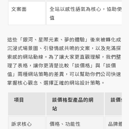
文案面
全站以感性語氣為核心，協助使用
值
這些「銀河、星際元素、夢的體驗」後來被轉化成
沉浸式場景圖、引發情感共鳴的文案，以及充滿探
索感的網站動線。為了讓大家更直觀理解，我們整
理了表格，讓你更清楚比較「談價格」與「談價
值」兩種網站策略的差異，可以幫助你們公司快速
掌握核心觀念、選擇正確的網站設計策略。
項目
談價格型產品的網
談價值
站
訴求核心
價格、功能性
品牌體驗