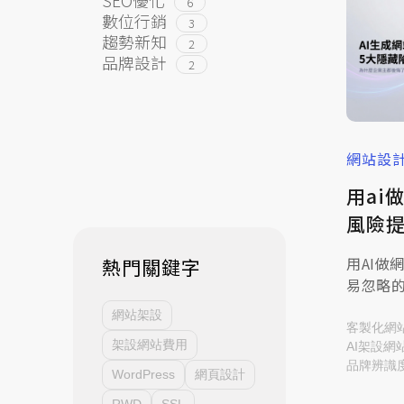
6
數位行銷
3
趨勢新知
2
品牌設計
2
網站設
用ai
風險
用AI做
熱門關鍵字
易忽略
營全面
網站架設
米洛科技
客製化網
架設網站費用
AI架設網
品牌辨識
WordPress
網頁設計