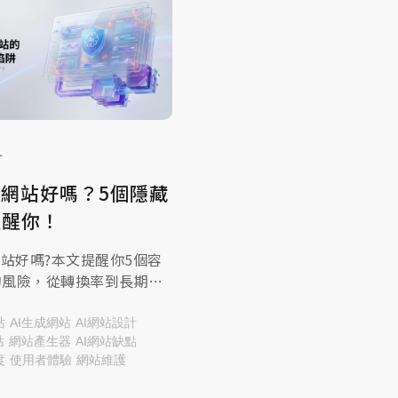
計
做網站好嗎？5個隱藏
提醒你！
網站好嗎?本文提醒你5個容
的風險，從轉換率到長期經
解析，透過網頁設計推薦的
透過本篇文章帶您了解!
站
AI生成網站
AI網站設計
站
網站產生器
AI網站缺點
度
使用者體驗
網站維護