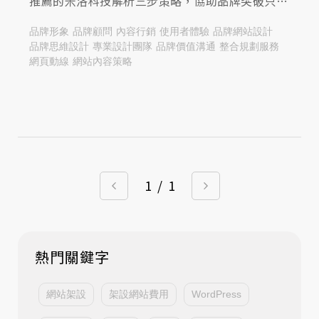
推薦的米洛科技解析三步策略，協助品牌突破只談
價格的困境，一起來查看文章，提升溝通深度！
品牌形象
品牌顧問
內容行銷
使用者體驗
品牌網站設計
品牌思維設計
專業設計團隊
品牌價值溝通
整合規劃服務
網頁動線
網站內容策略
1
/
1
熱門關鍵字
網站架設
架設網站費用
WordPress