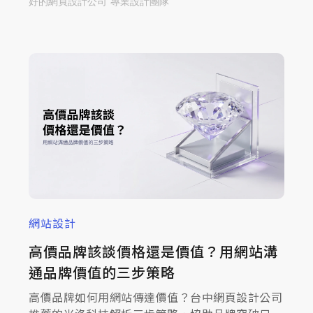
好的網頁設計公司
專業設計團隊
求盤點、建置流程、報價結構到篩選標準一次解
析，助您快速做出正確決策，打造能獲利的優質官
網。
網站設計
高價品牌該談價格還是價值？用網站溝
通品牌價值的三步策略
高價品牌如何用網站傳達價值？台中網頁設計公司