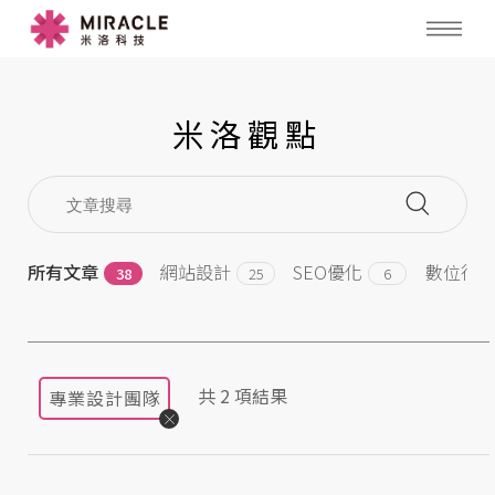
米洛觀點
所有文章
網站設計
SEO優化
數位行
38
25
6
共
2
項結果
專業設計團隊