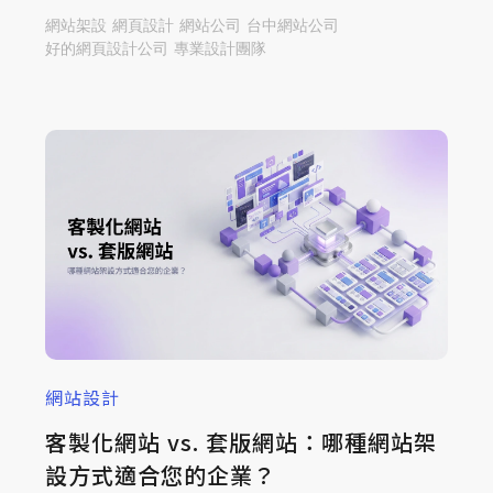
機！面對琳瑯滿目的廠商，本篇指南略過繁瑣理
網站架設
網頁設計
網站公司
台中網站公司
論，直接聚焦挑選網頁設計公司的4大重點，從需
好的網頁設計公司
專業設計團隊
求盤點、建置流程、報價結構到篩選標準一次解
析，助您快速做出正確決策，打造能獲利的優質官
網。
網站設計
客製化網站 vs. 套版網站：哪種網站架
設方式適合您的企業？