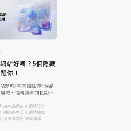
計
做網站好嗎？5個隱藏
提醒你！
網站好嗎?本文提醒你5個容
的風險，從轉換率到長期經
解析，透過網頁設計推薦的
透過本篇文章帶您了解!
站
AI生成網站
AI網站設計
站
網站產生器
AI網站缺點
度
使用者體驗
網站維護