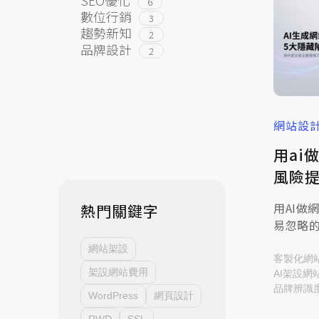
6
數位行銷
3
趨勢新知
2
品牌設計
2
網站設
用ai
風險
用AI做
熱門關鍵字
易忽略
營全面
網站架設
米洛科技
客製化網
架設網站費用
AI架設網
品牌辨識
WordPress
網頁設計