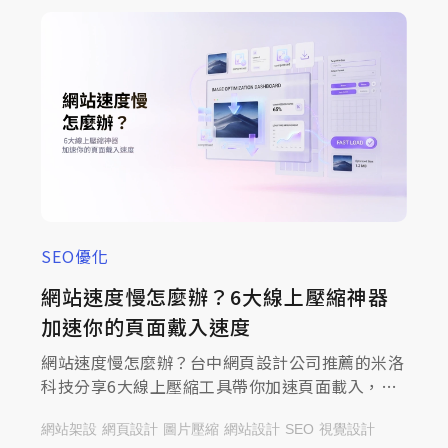
SEO優化
網站速度慢怎麼辦？6大線上壓縮神器
加速你的頁面戴入速度
網站速度慢怎麼辦？台中網頁設計公司推薦的米洛
科技分享6大線上壓縮工具帶你加速頁面載入，一
起來查看文章，強化網站效能與體驗！
網站架設
網頁設計
圖片壓縮
網站設計
SEO
視覺設計