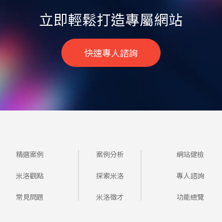
立即輕鬆打造專屬網站
快速專人諮詢
精選案例
案例分析
網站健檢
米洛觀點
探索米洛
專人諮詢
常見問題
米洛徵才
功能總覽