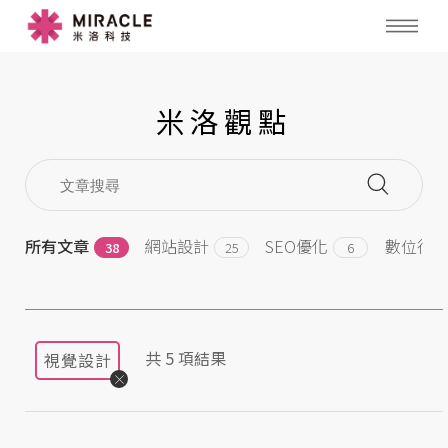
米洛觀點
所有文章
網站設計
SEO優化
數位行
38
25
6
共
5
項結果
視覺設計