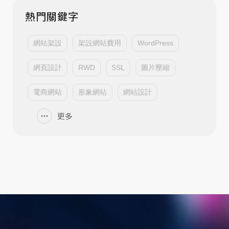
熱門關鍵字
網站架設
架設網站費用
WordPress
網頁設計
RWD
SSL
圖片壓縮
電商網站
形象網站
網站設計
更多