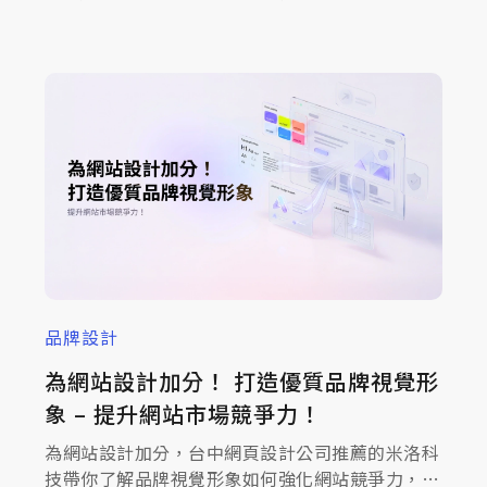
品牌設計
為網站設計加分！ 打造優質品牌視覺形
象 – 提升網站市場競爭力！
為網站設計加分，台中網頁設計公司推薦的米洛科
技帶你了解品牌視覺形象如何強化網站競爭力，閱