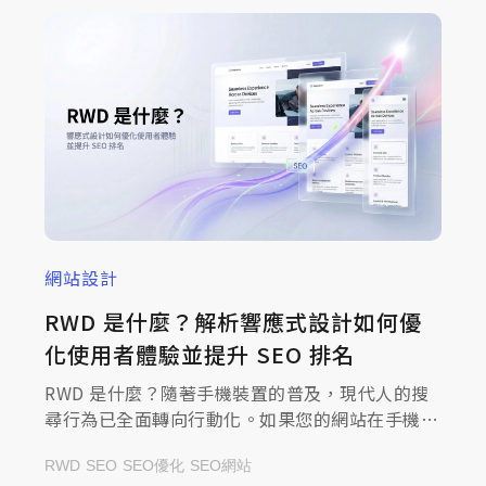
網站設計
RWD 是什麼？解析響應式設計如何優
化使用者體驗並提升 SEO 排名
RWD 是什麼？隨著手機裝置的普及，現代人的搜
尋行為已全面轉向行動化。如果您的網站在手機上
還需要兩指縮放、文字小如螞蟻，潛在客戶往往在
RWD
SEO
SEO優化
SEO網站
一秒內就會跳出頁面，轉向競爭對手。RWD 響應