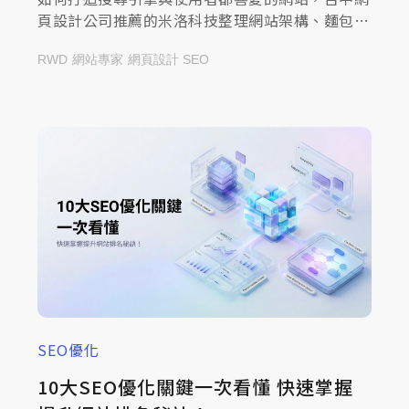
頁設計公司推薦的米洛科技整理網站架構、麵包
屑、Sitemap 與內部連結策略，一起來查看文章
RWD
網站專家
網頁設計 SEO
提升使用體驗與曝光！
SEO優化
10大SEO優化關鍵一次看懂 快速掌握